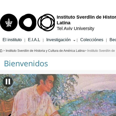
Top
Main
menu
Content
Instituto Sverdlin de Histo
Latina
Tel Aviv University
El instituto
E.I.A.L
Investigación
Colecciónes
Be
|
|
|
|
You are here
>
Instituto Sverdlin de Historia y Cultura de América Latina
> Instituto Sverdlin de
Bienvenidos